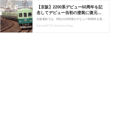
【京阪】2200系デビュー60周年を記
念してデビュー当初の塗装に復元
（2024.7.27〜） : 阪和線の沿線から
京阪電鉄では、同社の2200系がデビュー60周年を迎えるにあたり、デビュー当時の塗装に復元するなどの記念企画を実施することを発表しました。 2200系デビュー60周年記念企画を実施します 〜1988(昭和63)年当時の車体外観に復元〜｜京阪電鉄 概要は以下のとおりです。 【リ
hanwa0724.livedoor.blog