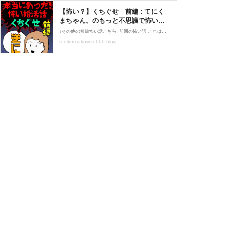
【怖い？】くちぐせ 前編 : てにく
まちゃん。のもっと不思議で怖い話
Powered by ライブドアブログ
↓その他の短編怖い話こちら↓前回の怖い話 これは、、私の同級生からきいたお話です‥やばい最後のコマ眠たすぎて絵がおかしい笑気になる続きは午後にでもあげますのでおたのしみに、、逆に！！↓�つづきはこちら ↓山姥の護12話でましたよ！！<br><br><font size="5">↓ミ
tenikumakowae666.blog