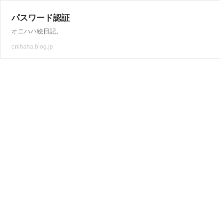
パスワード認証
オニハハ絵日記。
onihaha.blog.jp