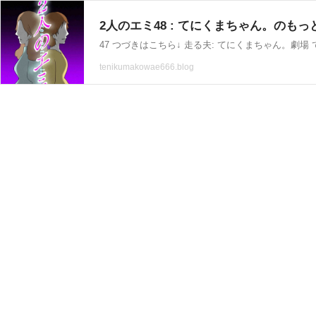
2人のエミ48 : てにくまちゃん。のもっと
47 つづきはこちら↓ 走る夫: てにくまちゃん。劇場 
tenikumakowae666.blog