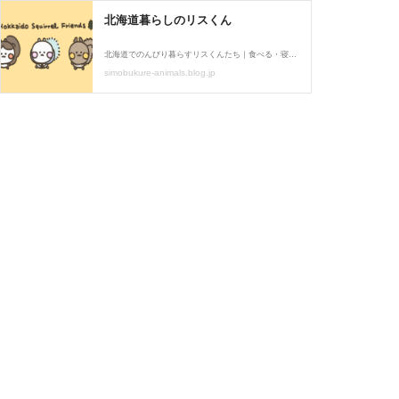
北海道暮らしのリスくん
北海道でのんびり暮らすリスくんたち｜食べる・寝る・お散歩が大好き｜ときどき仲間の「しもぶくれあにまるず」も遊びにきます🌳
simobukure-animals.blog.jp