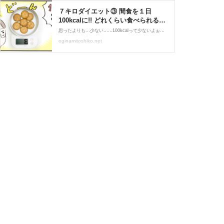
７キロダイエット③ 間食を１日
100kcalに!! どれくらい食べられる？
: トシコの日常
思ったよりも…少ない……100kcalって少ないよぉ…………
oginamitoshiko.net