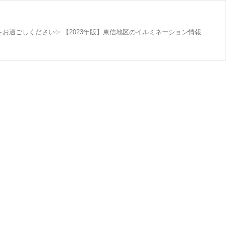
2023年のイルミネーション情報や、クリスマス気分が味わえるイベントをまとめてみました！ ぜひ大切な人と素敵なクリスマスをお過ごしください✨ 【2023年版】東信地区のイルミネーション情報 軽井沢プリンスショッピングプラザ（11月1日〜） 期間2023年11月1日（水）～