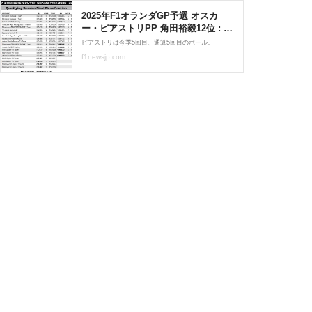
2025年F1オランダGP予選 オスカ
ー・ピアストリPP 角田裕毅12位 : F1
通信jp
ピアストリは今季5回目、通算5回目のポール。
f1newsjp.com