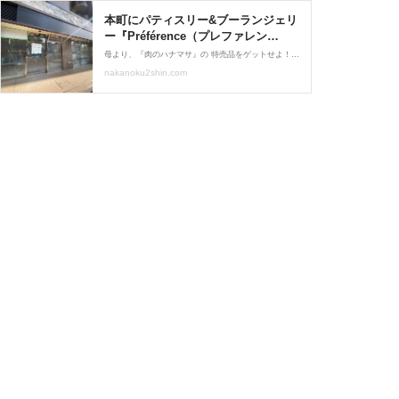
本町にパティスリー&ブーランジェリ
ー『Préférence（プレファレン
ス）』がオープンするらしい。 : な
母より、『肉のハナマサ』の 特売品をゲットせよ！との指令。 さっそく『青梅街道』を自転車で爆走～ …と、工事中っぽいお店発見。 貼り紙読み込む…なんと！！ パティスリーとブーランジェリーの お店がオープンするらしい！
かのく通信 - 東京都中野区の地域情
nakanoku2shin.com
報サイト -