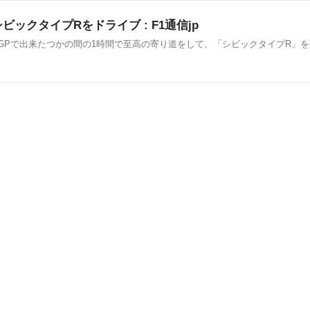
ックタイプRをドライブ : F1通信jp
ーGPで出来たつかの間の1時間で至高の寄り道をして、「シビックタイプR」