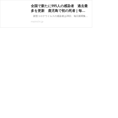
全国で新たに995人の感染者 過去最
多を更新 鹿児島で初の死者 | 毎日
新聞
新型コロナウイルスの感染者は28日、毎日新聞集計で全国で新たに995人が確認され、これまで最多だった981人（7月23日）を上回り、過去最多を更新した。クルーズ船の乗客乗員らを合わせた国内の感染者は計3万2899人となった。鹿児島県で初の死者が確認されるなど死者は3人増えて計1015人。
mainichi.jp