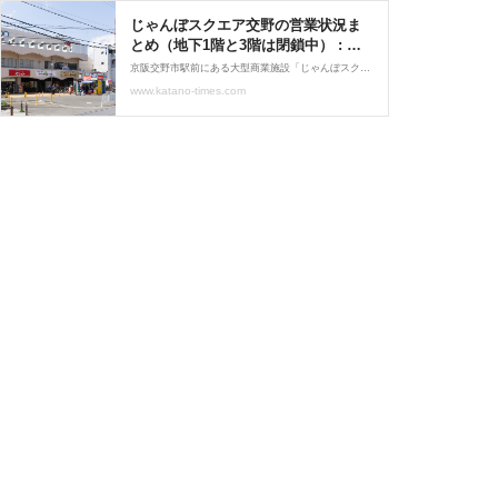
じゃんぼスクエア交野の営業状況ま
とめ（地下1階と3階は閉鎖中） : 交
野タイムズ
京阪交野市駅前にある大型商業施設「じゃんぼスクエア交野」。2024年に入ってからお店の閉店などが相次いでいます。そこで店舗の営業状況を分かる範囲でまとめました。★地下1階（閉鎖中）・イズミヤ交野店（1月14日に閉店）・ヤオシュウ（1月14日に閉店後、枚方市に移転）・
www.katano-times.com