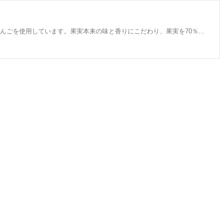
【商品内容】 果実まるごとジャム 信州産ふじ「りんごバター」155g 【賞味期限】 到着から90日以上 【商品紹介】 信州産ふじりんごを使用しています。果実本来の味と香りにこだわり、果実を70％使用することで、まるで果実をまるごと食べたかのような感覚を持って頂けるおいしさに仕上げました。