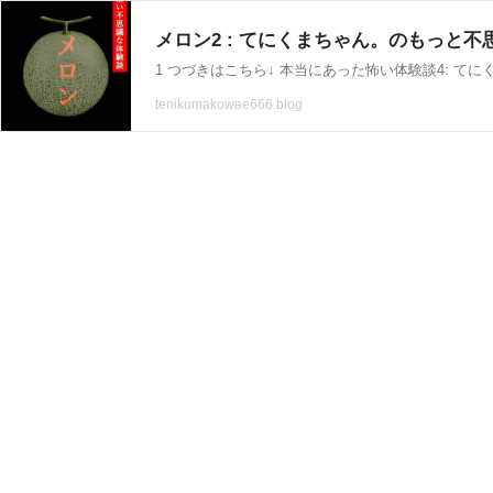
メロン2 : てにくまちゃん。のもっと不思議
tenikumakowae666.blog