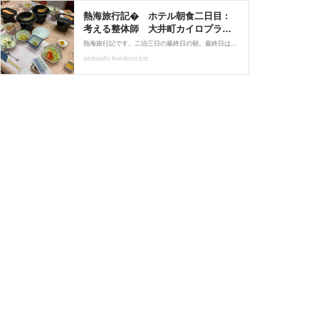
熱海旅行記� ホテル朝食二日目 :
考える整体師 大井町カイロプラク
ティック
熱海旅行記です。二泊三日の最終日の朝。最終日は曇りで始まり、後から雨が降る事は分かっています。昨夜に、大満足な夕食を食べた我々は、ぐっすり睡眠をとり・・・。 【ホテル・サンミ倶楽部】さんの二日目の朝食をいただく為に、会場へ。 会場は、一泊目と違い一階にある
seitaishi.livedoor.biz