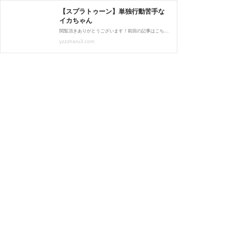
【スプラトゥーン】単独行動苦手な
イカちゃん
閲覧頂きありがとうございます！前回の記事はこちら久しぶりにスプラプレイ日記です。びぃくん（ニット帽のイカちゃん）一緒にナワバリ潜ると高確率でついてきます。たまに同じところ塗り始めるのでそんな時はそっと避けます。潜伏している時に「ママに飛ぶね...
yzzzharu3.com