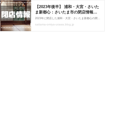
【2023年後半】 浦和・大宮・さいた
ま新都心：さいたま市の閉店情報ま
とめ【8月～12月まで】 : さいたま浦
2023年に閉店した浦和・大宮・さいたま新都心の閉店情報をまとめました閉店店舗の確認用に。あの日あのときお店があったことを忘れないように記録しておきます。■目次 ▶8月 ▶9月 ▶10月 ▶11月 ▶12月▼2023年前半 閉店まとめ ▼2022年前半 閉店まとめ ▼2021年 1月
和大宮グルメなび(浦和URA日記)
saitama-omiya-urawa.blog.jp