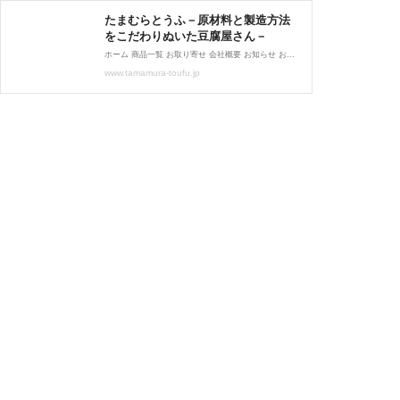
たまむらとうふ－原材料と製造方法
をこだわりぬいた豆腐屋さん－
ホーム 商品一覧 お取り寄せ 会社概要 お知らせ お問合せ すべてはお客様の 「おいしい」の笑顔のために。 たまむらとうふのお豆腐は、自然あふれる水と緑の豊富な地元群馬県玉村産の大豆を中心に、 良質な国産大豆のみを厳選して使用しております。また、熟練した職人が添加物を一切使わず、 毎日一つ一つ手作りすることにより、常に伝統的な本物の美味しさを味わうことができます。 ～すべてはお客様の｢おいしい｣の笑顔のために。～ 私たちが一つ一つ丹精を込めて作った生粋のお豆腐の味をお楽しみください。 たまむらとうふからのお知らせ 商品紹介や催事、出店情報など様々な情報をお知らせします。 更新日 2025.10...
www.tamamura-toufu.jp