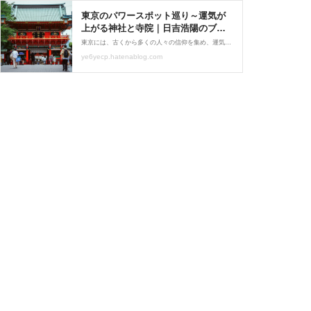
東京のパワースポット巡り～運気が
上がる神社と寺院｜日吉浩陽のブロ
グ - 日吉浩陽の東京暮らしブログ
東京には、古くから多くの人々の信仰を集め、運気上昇や開運のご利益があるとされる神社や寺院が数多く存在します。高層ビルが立ち並ぶ都市の中にありながら、静かな空間と神聖な雰囲気を保つこれらの場所は、訪れる人の心を落ち着かせ、前向きな気持ちへと導いてくれます。本記事では、運気が上がるとされる東京の代表的なパワースポットをご紹介します。 明治神宮（渋谷区） 原宿駅近くに広がる広大な杜に鎮座する神社で、初詣参拝者数が日本一を誇ります。明治天皇と昭憲皇太后を祀り、厄除けや縁結び、家内安全など幅広いご利益があるとされています。参道を進むにつれ、木々に囲まれた静寂が訪れ、心身が清められるような感覚を得られます...
ye6yecp.hatenablog.com