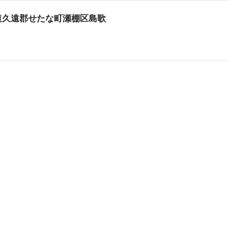
北海道久遠郡せたな町瀬棚区島歌