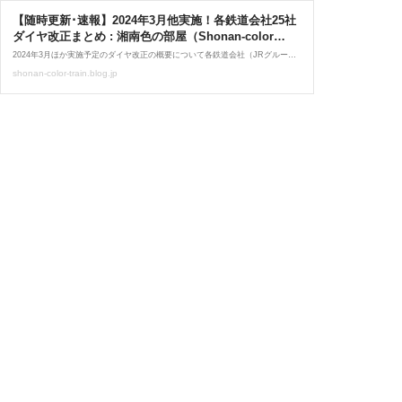
【随時更新･速報】2024年3月他実施！各鉄道会社25社
ダイヤ改正まとめ : 湘南色の部屋（Shonan-color
train）
2024年3月ほか実施予定のダイヤ改正の概要について各鉄道会社（JRグループ～大手私鉄各社・※25社）毎にまとめました。※記事内容についてきましては公開され次第、随時更新いたします。以下、目次より各鉄道会社の概要に遷移します。 ☆目次☆-JRグループ- ・JR北海道 ・
shonan-color-train.blog.jp