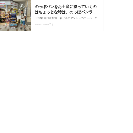
のっぽパンをお土産に持っていくの
はちょっとな時は、のっぽパンラス
クにすればいい。沼津駅南口のキヨ
沼津駅南口改札前。駅ビルのアントレのエレベーター前にある、Kioskキヨスクで、のっぽパンラスク売ってる。沼津のご当地パンとして有名なのっぽパン。「ちょっと遠出するので、お土産にパンはちょっと・・・」の時に、日持ちするので助かるのっぽパンラスク。キリンの紙袋
スク。 : 沼津つーしん
www.numa2.jp