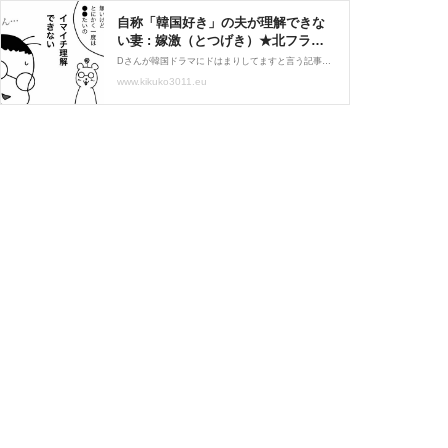
自称「韓国好き」の夫が理解できな
い妻 : 嫁激（とつげき）★北フラン
ス家族 Powered by ライブドアブロ
Dさんが韓国ドラマにドはまりしてますと言う記事はこちら↓ 今後の授業方針の話し合いもかねて行ったので次男は預けてて不在でした。Ｄさんの気持ち、分かる人いますでしょうか？歴史とか文化とか風景が好きなわけでもなく、特に具体的に見たいものはないけど行ってみたいと
グ
www.kikuko3011.eu