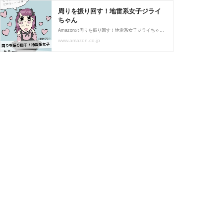
周りを振り回す！地雷系女子ジライ
ちゃん
Amazonの周りを振り回す！地雷系女子ジライちゃんのページにアクセスして、周りを振り回す！地雷系女子ジライちゃんのすべての本をお買い求めください。周りを振り回す！地雷系女子ジライちゃんの写真、著者情報、レビューをチェックしてください
www.amazon.co.jp