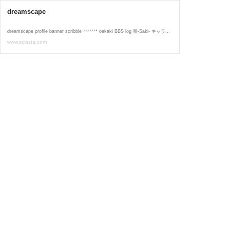
dreamscape
dreamscape profile banner scribble ******* oekaki BBS log 咲-Saki- キャラクター一覧 - information ヤングガンガン誌で「咲-Saki-」・ビッグガンガン誌で「シノハユ」「咲-Saki- 阿知賀編」連載中。 コミックスは27巻まで発売中、アニメのBD・DVD・BDBOXと 実写版のBD・DVDが発売中です。 シノハユ・阿知賀編・咲日和・怜-Toki-・染谷まこの雀荘メシ・立-Ritz-・咲re・咲FFともども応援よろしくお願いします！ 26.03.24 明日3/25に咲関連の単行本３冊とビッグガンガン同時発売です。よろ...
www.sciasta.com