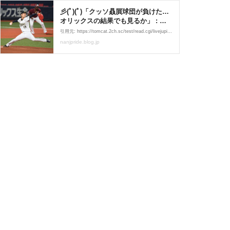
彡(ﾟ)(ﾟ)「クッソ贔屓球団が負けた…
オリックスの結果でも見るか」 : な
んJ PRIDE
引用元: https://tomcat.2ch.sc/test/read.cgi/livejupiter/1592574884/1: 風吹けば名無し 2020/06/19(金) 22:54:44.10 ID:nMS+peHi0 彡(^)(^) 2: 風吹けば名無し 2020/06/19(金) 22:54:52.30 ID:lIaN3k0L0 草 5: 風吹けば名無し 2020/06/19(金) 22:55:11.61
nanjpride.blog.jp