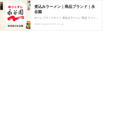
煮込みラーメン｜商品ブランド｜永
谷園
ホーム ブランドサイト 煮込みラーメン 商品 ラインナップ アレンジ レシピ おいしさの ひみつ 家族、夫婦、友だち同士。 いろいろな形の「みんなで」の食卓を もっと楽しく、もっとおいしく。 誰かと一緒に食べると 食事はもっとおいしくなる。 「でも、何を食べようか？」そんなときに、 ぜひ煮込みラーメンを。 野菜にもお肉にも合う味わいで、 大人数から二人での食卓まで。 さまざまな団らんをお手伝いします。 おいしさのひみつ オリジナルのスープで、めんと野菜を一緒に煮込む。 それぞれの旨味が三位一体となるように 仕上げています。 ひみつを見る ひみつを見る ひみつを見る 北海道「藤原製麺」のめん使用...
www.nagatanien.co.jp