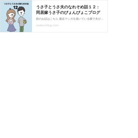
うさ子とうさ夫のなれそめ話１２ :
同居嫁うさ子のぴょんぴょこブログ
前のお話はこちら 最近マンガを描いている横で夫がミステリーと言う勿れ とか進撃の巨人 とか見てて私もついつい見ちゃって描けない日々です…次のお話はこちら↓↓↓ その他のお話はこちら
usako-blog.com