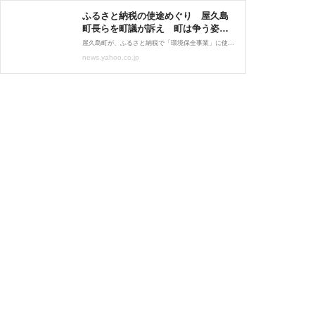
ふるさと納税の使途めぐり 屋久島
町長らを町議が訴え 町は争う姿
勢 鹿児島（MBC南日本放送） -
屋久島町が、ふるさと納税で「環境保全事業」に使ってほしいと寄付されたおよそ1700万円の大半を、観光ガイド冊子などの制作に支出したのは条例違反だとして、町議会議員が荒木町長らに損害賠償を求める裁判が
Yahoo!ニュース
news.yahoo.co.jp