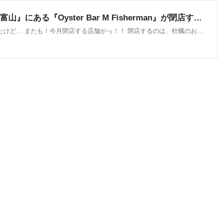
富山市牛島町『Dタワー富山』内「ぐるなび」プロデュースのお店『GURUNAVI FOODHALL WYE 富山』にある『Oyster Bar M Fisherman』が閉店するらしい。 : とやま速報 - 富山県富山市の地域情報サイト
またまたまたまた悲報が！ ぐるなびプロデュースのお店… 『GURUNAVI FOODHALL WYE 富山』 残念なことに続々と閉店してたけど… またも！今月閉店する店舗がっ！！ 閉店するのは、牡蠣のお店の 『Oyster Bar M Fisherman』 ここまでも閉店なの〜！？