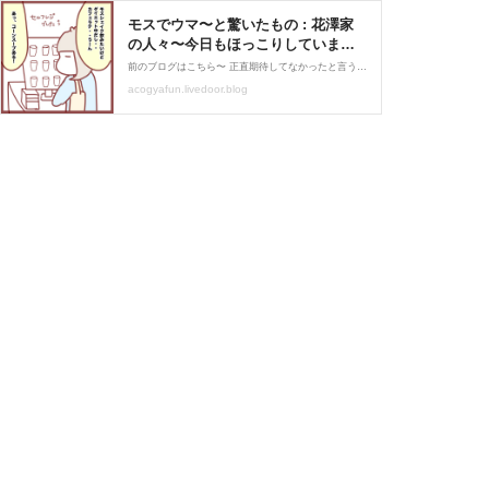
モスでウマ〜と驚いたもの : 花澤家
の人々〜今日もほっこりしていま
す〜
前のブログはこちら〜 正直期待してなかったと言うか、勝手に薄いものなんだろうな〜と思ってたんですよ。いやいや美味しかったです。また飲みたい！待ち合わせのお相手もクラムチャウダー頼んでて、こちらも美味しそうでしたね。普段モスはランチで時々食べますが、単品で頼
acogyafun.livedoor.blog