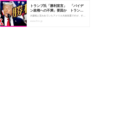
トランプ氏「勝利宣言」 「バイデ
ン政権への不満」要因か トランプ
氏は「絶対石破首相と合わない」不
大接戦と言われていたアメリカ大統領選ですが、すでに「トランプ氏が勝利宣言」する状況になっています。■現地取材で感じた「バイデン政権への不満」ホワイトハウス周辺から現在の様子を水本記者が報告します。Ｑ．現地はいまどのような状況ですか？【ロサンゼルス支局 水本翔記者】「ホワイトハウス前は、メディアを除くとそれぞれの支持者が合わせて数十人集まっているような状況です。4年前の大統領選では、数百人以上が集まっていましたので、今は比較的落ち着いた状況です。警察官などは暴動に備えて厳戒態勢をとっていて、周辺…
安…｜FNNプライムオンライン
www.fnn.jp