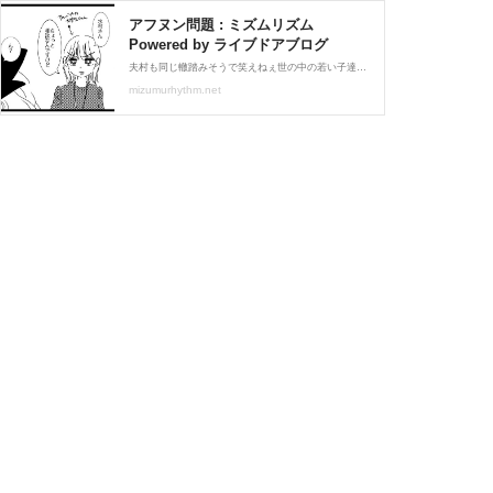
アフヌン問題 : ミズムリズム
Powered by ライブドアブログ
夫村も同じ轍踏みそうで笑えねぇ世の中の若い子達全てに幸あれ ↓これも読んでみよう！↓
mizumurhythm.net