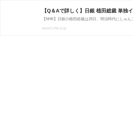
【Q＆Aで詳しく】日銀 植田総裁 単独イン
【NHK】日銀の植田総裁は26日、明治時代にしゅ
www3.nhk.or.jp