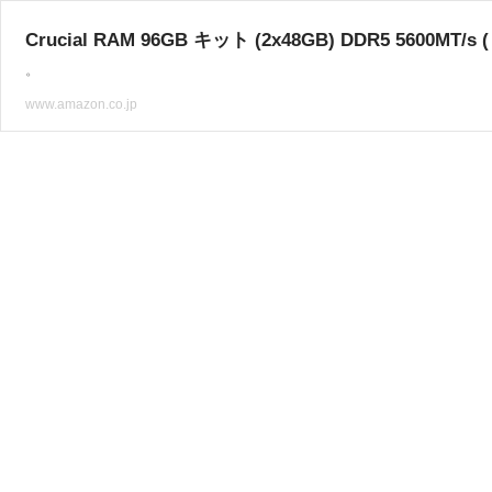
Crucial RAM 96GB キット (2x48GB) DDR5 5600M
。
www.amazon.co.jp