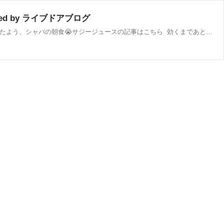
d by ライブドアブログ
【あらすじ】漫画アニメオタクな外国人夫とオーストラリアのシドニーで暮らしている！夫との出会いはこちら本当に美味しかったよう、シャバの朝食😭サジージュースの記事はこちら 効くまであと2ヶ月か…オススメの飲み方 PMSの時期はストレスを感じると腹痛が起きるのだが