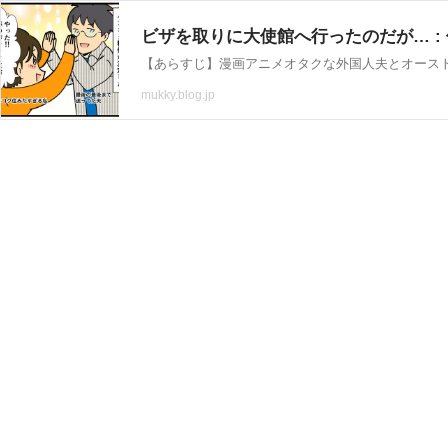
ビザを取りに大使館へ行ったのだが… : 
mukky.blog.jp