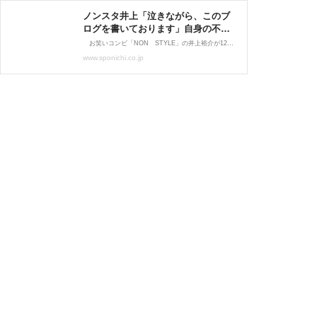
ノンスタ井上「泣きながら、このブ
ログを書いております」自身の不注
意で愛犬が…緊急で動物病院へ - ス
お笑いコンビ「NON STYLE」の井上裕介が12日に公式ツイッターとブログを更新。自身の不注意で、愛犬がチョコレートを食べてしまったことを明かし、病院に向…
ポニチ Sponichi Annex 芸能
www.sponichi.co.jp