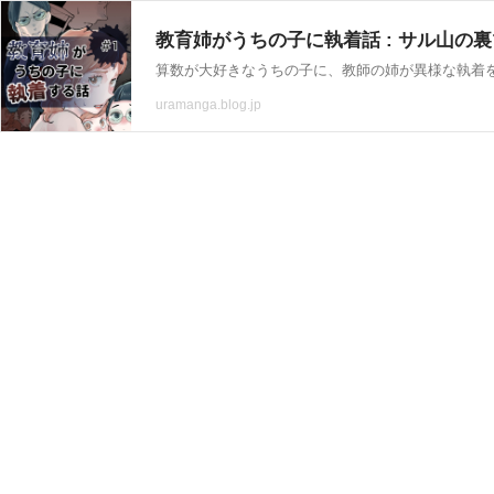
教育姉がうちの子に執着話 : サル山の裏マン
算数が大好きなうちの子に、教師の姉が異様な執着
uramanga.blog.jp