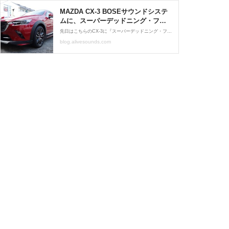
MAZDA CX-3 BOSEサウンドシステ
ムに、スーパーデッドニング・フロ
ント＆リア同時施工と、スーパーチ
先日はこちらのCX-3に『スーパーデッドニング・フロント＆リア同時施工』をさせて頂きました。ちなみに今まで施工させて頂いたCX-3は全て『スーパーデッドニング・フロント＆リア同時施工』です。CX-3の定番メニューとなっています(笑)東京都よりお越し頂いていました。オー
ューニングも同時施工。東京都 : カ
blog.alivesounds.com
ーオーディオとデッドニングの専門
店 alive sound factory