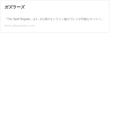
ガズラーズ
『The Spell Brigade』は1～4人用のオンライン協力プレイが可能なサバイバーライクゲーム。仲間の魔術師とチームを組んで、闇のクリーチャーの大群を倒そう。チーム目標を達成し、新たなアップグレードをアンロックし、呪文のシナジーで圧倒的な力を生み出そう。仲間にも当たる攻撃が飛び交う弾幕天国では、敵も味方も油断禁物だ！ 1～4人協力プレイ 『The Spell Brigade』は、みんな大好きなサバイバーライクと昔ながらのマルチプレイヤーの狂乱が融合したゲームだ。力を合わせて、何千もの奇妙なモンスターと戦おう。ランダムなチームベースの目標を一緒に達成して、呪文をアップグレードしよう。共...
store.playstation.com