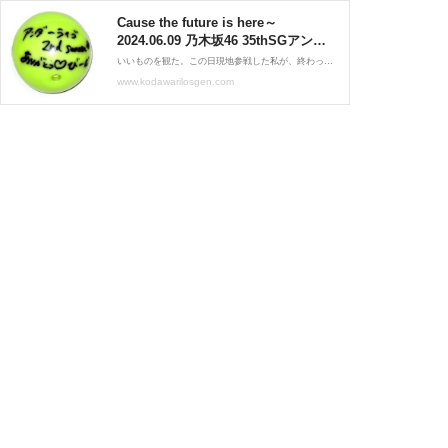
Cause the future is here～
2024.06.09 乃木坂46 35thSGアンダ
ーライブ 千秋楽①【乃木坂46ライブ
いいものを観た。この日現地参戦した私が、終わった瞬間にしみじみ思ったことです。もはや卑怯セットリストはこちら。Overture01. ジャンピングジョーカーフラッシュ02. バンドエイド剥がすような別れ方03. 自惚れビーチ（センター：冨里奈央）04. 思い出が止まらなくなる05
レポ】 : ロスジェネはえてしてこだ
www.kodawarilosgen.com
わりすぎる