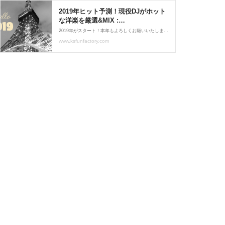
2019年ヒット予測！現役DJがホット
な洋楽を厳選&MIX :
www.ksfunfactory.com
2019年がスタート！本年もよろしくお願いいたします。早速ですが・・・元旦に55曲59分間のDJミックスをMixcloud上で公開しましたのでご紹介！今回は数字的な部分にも触れてお届けしたいと思います。＜目次＞2018年リリースの楽曲振り返り新作はMixcloudのチャートに堂々ラン
www.ksfunfactory.com