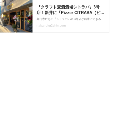
『クラフト麦酒酒場シトラバ』3号
店！新井に『Pizzer CITRABA（ピッ
ツァー シトラバ） 』がオープンして
高円寺にある『シトラバ』の 3号店が新井にできるらしいよ！ な噂を会社で耳にしたナカ子。 『薬師あいロード』をちょいちょいチェック！ と！いつの間にか… オープンしてた〜！！
る。 : なかのく通信 - 東京都中野区の
nakanoku2shin.com
地域情報サイト -