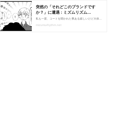
突然の「それどこのブランドです
か？」に遭遇 : ミズムリズム
Powered by ライブドアブログ
私も一度、コートを聞かれた事ある嬉しいけど大体急いでる時なのよ（早めの行動を心がけましょう）夫と喧嘩しない裏技 【もうすぐLINEで通知】【もらえなくなるらしいぞ！】今LINEでブログ更新通知を受け取ってくれてる人もいると思うんだけど…今後もうLINEでの通知（ブロ
mizumurhythm.net