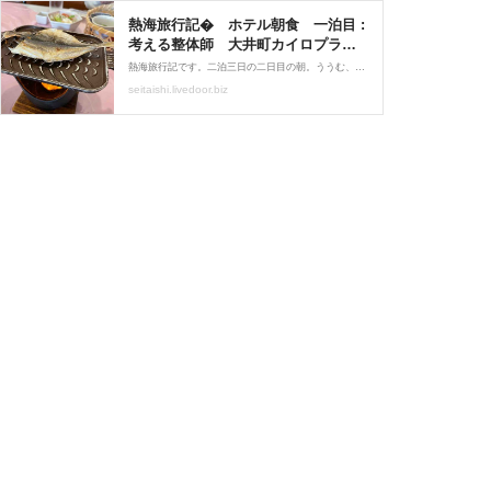
熱海旅行記� ホテル朝食 一泊目 :
考える整体師 大井町カイロプラク
ティック
熱海旅行記です。二泊三日の二日目の朝。ううむ、気持ちの良い朝でしたね。さて、起きたら何するかと言えば・・・。まずは朝食ですよ。そして、出かける前に温泉。初日の夕食が素晴らしかったので、朝食も期待してしまうな。 早速、二階のレストランへ。おお〜、豪華。たまに
seitaishi.livedoor.biz