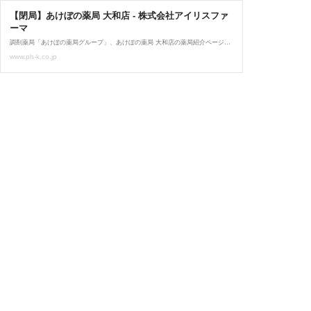
【閉局】あけぼの薬局 大和店 - 株式会社アイリスファ
ーマ
調剤薬局「あけぼの薬局グループ」、あけぼの薬局 大和店の薬局紹介ページ。当社は患者さまの目線にたった“かかりつけ薬局”を目指す調剤チェーン薬局です。首都圏を中心に展開し、薬剤師研修に力を入れています。
www.ph-k.co.jp