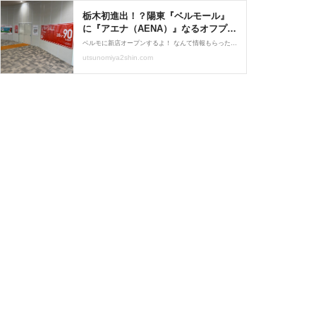
栃木初進出！？陽東『ベルモール』
に『アエナ（AENA）』なるオフプラ
イスストアがオープンするらしい。 :
ベルモに新店オープンするよ！ なんて情報もらったミヤ子。 やった～！何のお店だろ？？ 早速現地で探してみると…ここか！ しばらく空きだったとこね〜 『アエナ』なるオフプライスストアが オープンするみたいだ～！！
うつのみや通信 - 栃木県宇都宮市の
utsunomiya2shin.com
地域情報サイト