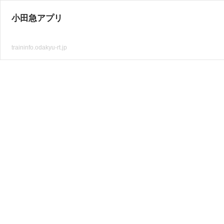
小田急アプリ
traininfo.odakyu-rt.jp